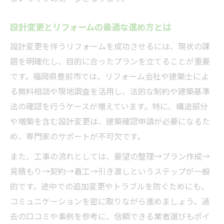
リフォーム設計変更で安心な暮らしを実現
専門家と進める安全重視のリフォーム対策
設計変更とリフォームの最適な進め方とは
リフォーム検討中なら押さえたい設計変更知識
設計変更を伴うリフォームを成功させるには、現状の課
リフォーム前に知るべき設計変更の基礎
題を明確化し、目的に合ったプランを立てることが重要
設計変更の流れとリフォームの注意点
です。福岡県豊前市では、リフォーム会社や建築士によ
リフォーム計画時に役立つ設計変更知識
る無料相談や現地調査を活用し、法的な制約や建築基準
リフォーム設計変更で失敗しないポイント
法の確認を行うケースが増えています。特に、構造部分
プロが教える設計変更の進め方とは
や増築を含む設計変更は、建築確認申請が必要になるた
め、専門家のサポートが不可欠です。
安心して進めるリフォームの手続きガイド
リフォーム手続きの流れと設計変更対応
また、工事の流れとしては、要望の整理→プラン作成→
見積もり→契約→着工→引き渡しというステップが一般
安心してリフォームを進めるための手続き
的です。途中での追加変更やトラブルを防ぐためにも、
設計変更時のリフォーム申請ポイント解説
コミュニケーションを密に取りながら進めましょう。過
リフォームで必要な書類と手続きのポイン
去の口コミや事例を参考に、信頼できる業者選びもポイ
ト