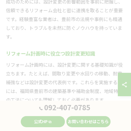
成功のためには、設計変更の影響範囲を事前に把握し、
信頼できるリフォーム会社と密に連携を取ることが重要
です。経験豊富な業者は、豊前市の法規や事例にも精通
しており、トラブルを未然に防ぐノウハウを持っていま
す。
リフォーム計画時に役立つ設計変更知識
リフォーム計画時には、設計変更に関する基礎知識が役
立ちます。たとえば、間取り変更や水回りの移動、耐震
補強などは設計変更の代表例です。これらを実施する際
には、福岡県豊前市の建築基準や補助金制度、地域特有
の工法についても理解しておく必要があります。
092-407-0785
具体的な知識として、設計変更の際に必要な図面や書
類、建築士やリフォーム会社との打ち合わせ手順、工事
公式HP
お問い合わせはこちら
中の安全確認ポイントなどが挙げられます。例えば、耐