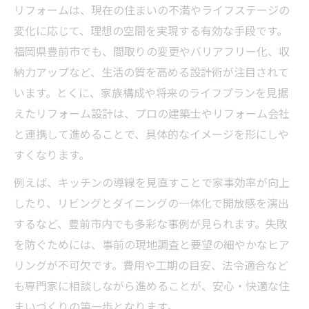
住まいの快適性を高めるリフォームの秘訣
リフォームは、現在の住まいの不満やライフステージの
リフォーム設計変更の工夫で毎日が快適に
変化に応じて、理想の空間を実現する有効な手段です。
福岡県豊前市でも、間取りの変更やバリアフリー化、収
暮らしをアップデートするリフォーム方法
納力アップなど、生活の質を高める設計術が注目されて
設計変更で広がるリフォームの可能性とは
います。とくに、家族構成や将来のライフプランを見据
設計変更がリフォームの幅を広げる理由
えたリフォーム設計は、プロの建築士やリフォーム会社
リフォームの可能性を引き出す設計変更
と連携して進めることで、具体的なイメージを形にしや
間取り変更で実感するリフォームの魅力
すくなります。
リフォーム設計変更で理想の空間を創造
例えば、キッチンの導線を見直すことで家事効率が向上
住まいの課題を解決するリフォーム提案
したり、リビングとダイニングの一体化で開放感を演出
安全性重視のリフォーム実現ポイント
するなど、豊前市内でも多彩な事例が見られます。失敗
リフォームで住まいの安全性を高める方法
を防ぐためには、事前の現地調査と要望の細やかなヒア
設計変更による耐震リフォームの重要性
リングが不可欠です。費用や工期の目安、法令適合など
も専門家に相談しながら進めることが、安心・快適な住
安全性を考えたリフォーム設計の注意点
まいづくりの第一歩となります。