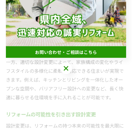
設計変更を伴うリフォームには、建築基準法や耐震基準
への適合など、専門的な知識と手続きが不可欠です。失
敗例として、必要な確認申請や届出を怠ることで工事が
中断されたケースもあります。そのため、豊前市で実績
のあるリフォーム会社に相談し、現地調査や法的手続き
を確実に行うことが重要です。
お問い合わせ・ご相談はこちら
一方、適切な設計変更によって、家族構成の変化やライ
お問い合わせ・ご相談はこちら
フスタイルの多様化に柔軟に対応できる住まいが実現で
きます。例えば、キッチンとリビングを一体化したオー
プンな空間や、バリアフリー設計への変更など、長く快
適に暮らせる住環境を手に入れることが可能です。
リフォームの可能性を引き出す設計変更
設計変更は、リフォームの持つ本来の可能性を最大限に