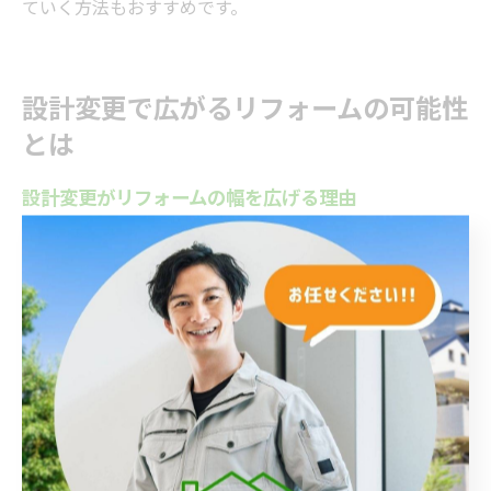
ていく方法もおすすめです。
設計変更で広がるリフォームの可能性
とは
設計変更がリフォームの幅を広げる理由
リフォームを検討する際、設計変更を取り入れること
で、住まいの可能性は格段に広がります。単なる内装や
設備の更新にとどまらず、間取りや構造の見直しによっ
て生活動線や使い勝手を根本から改善できるためです。
福岡県豊前市でも、こうした設計変更を伴うリフォーム
が注目されており、地元のリフォーム会社や建築士と連
携することで、法令順守や安全性を保ちながら理想の住
まいづくりが進められます。