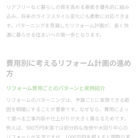
住み心地を左右する内装・外装リフォーム
リアフリーなど暮らしの質を高める要素を優先的に組み
術
込み、将来のライフスタイル変化にも柔軟に対応できま
アフターサポートで安心のリフォーム計画
す。パターニングを意識したリフォーム計画が、長く快
維持管理費や光熱費削減も考慮した提案
適に暮らせる住まいへの第一歩となります。
リフォーム後のトラブル防止策と対処法
長期的な住まい性能向上のためのポイント
費用別に考えるリフォーム計画の進め
方
リフォーム費用ごとのパターンと実例紹介
リフォームのパターニングは、予算ごとに実現できる範
囲を明確にすることが重要です。なぜなら、費用によっ
て選べる工事内容や仕上がりが大きく異なるためです。
例えば、500万円未満では部分的な改修や水回り中心の
リフォームが主流ですが、1000万円を超えると間取り変