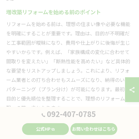
増改築リフォームを始める前のポイント
リフォームを始める前は、理想の住まい像や必要な機能
を明確にすることが重要です。理由は、目的が不明確だ
と工事範囲が曖昧になり、費用や仕上がりに後悔が生じ
やすいからです。例えば、「家族構成の変化に合わせて
間取りを変えたい」「断熱性能を高めたい」など具体的
な要望をリストアップしましょう。これにより、リフォ
ーム業者との打ち合わせもスムーズになり、納得のいく
パターニング（プラン分け）が可能になります。最初に
目的と優先順位を整理することで、理想のリフォーム実
現への第一歩となります。
092-407-0785
増改築comなどの情報活用法と選び方
公式HP
お問い合わせはこちら
リフォーム計画では、増改築comなどの専門情報サイト