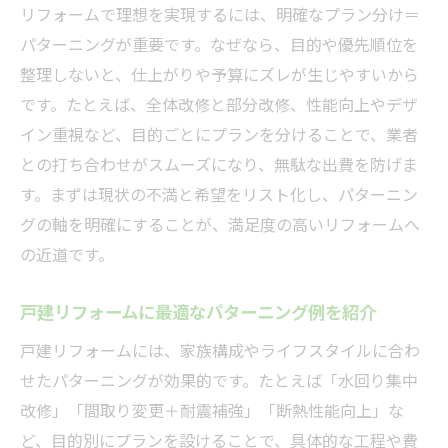
リフォーム費用ごとのパターンと実例紹介
リフォームで理想を実現するには、明確なプラン分け＝
1500万円で実現可能なリフォーム内容とは
パターニングが重要です。なぜなら、目的や優先順位を
2000万円で叶える戸建リフォームの幅広さ
整理しないと、仕上がりや予算にズレが生じやすいから
です。たとえば、全体改修と部分改修、性能向上やデザ
予算別リフォーム計画の立て方と注意点
イン重視など、目的ごとにプランを分けることで、業者
費用目安から見るパターニングのポイント
との打ち合わせがスムーズになり、無駄な出費を防げま
リフォーム資金計画と優先順位の考え方
す。まずは現状の不満と希望をリスト化し、パターニン
パターニングが鍵となる戸建てリフォームのコ
グの軸を明確にすることが、満足度の高いリフォームへ
ツ
の近道です。
戸建リフォームで重視すべきパターニング
手法
戸建リフォームに最適なパターニング例を紹介
工務店選びも左右するパターニングの重要
戸建リフォームには、家族構成やライフスタイルに合わ
性
せたパターニングが効果的です。たとえば「水回り集中
戸建リノベーションに適したリフォーム例
改修」「間取り変更＋耐震補強」「断熱性能向上」な
パターニングで変わる住み心地と満足度
ど、目的別にプランを設けることで、具体的な工程や費