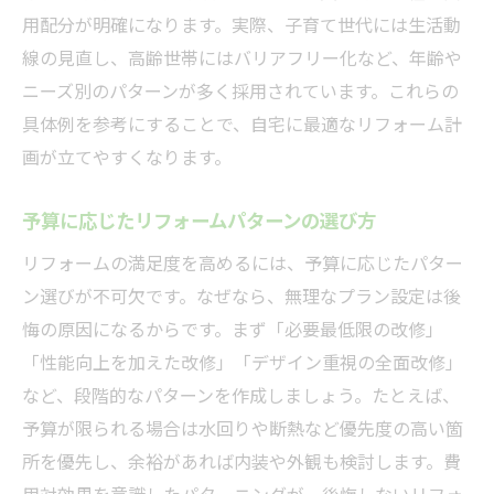
戸建ての増改築に役立つリフォーム提案
用配分が明確になります。実際、子育て世代には生活動
線の見直し、高齢世帯にはバリアフリー化など、年齢や
実践的なパターニングで後悔を防ぐ方法
ニーズ別のパターンが多く採用されています。これらの
後悔しないためのリフォーム選択術
具体例を参考にすることで、自宅に最適なリフォーム計
リフォーム後悔ランキングから学ぶ注意点
画が立てやすくなります。
口コミから見るリフォーム成功の秘訣
選択肢を広げるパターニングの進め方
予算に応じたリフォームパターンの選び方
リフォーム会社選びでの失敗回避策
リフォームの満足度を高めるには、予算に応じたパター
後悔しない工事内容の決め方と事例
ン選びが不可欠です。なぜなら、無理なプラン設定は後
費用対効果を高めるリフォーム選択法
悔の原因になるからです。まず「必要最低限の改修」
スケルトンリフォームを成功に導くポイント
「性能向上を加えた改修」「デザイン重視の全面改修」
など、段階的なパターンを作成しましょう。たとえば、
スケルトンリフォームと通常リフォームの
予算が限られる場合は水回りや断熱など優先度の高い箇
違い
所を優先し、余裕があれば内装や外観も検討します。費
スケルトンリフォーム工務店の選び方のコ