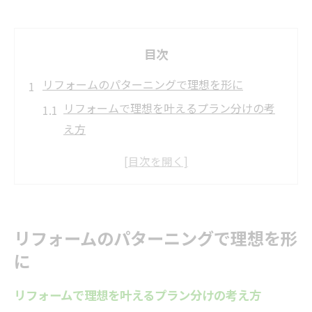
目次
リフォームのパターニングで理想を形に
リフォームで理想を叶えるプラン分けの考
え方
戸建リフォームに最適なパターニング例を
紹介
予算に応じたリフォームパターンの選び方
木造住宅リフォームのパターニング活用法
リフォームのパターニングで理想を形
失敗しないためのリフォームパターン比較
に
パターニングで実現する快適な住まい作り
費用別に考えるリフォーム計画の進め方
リフォームで理想を叶えるプラン分けの考え方