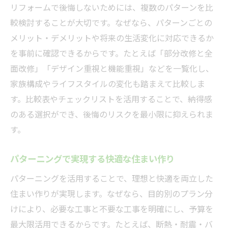
リフォームで後悔しないためには、複数のパターンを比
最新情報を元にしたリフォーム計画の立て
較検討することが大切です。なぜなら、パターンごとの
方
メリット・デメリットや将来の生活変化に対応できるか
増改築を検討する際に知りたい基礎知識
を事前に確認できるからです。たとえば「部分改修と全
増改築リフォームを始める前のポイント
面改修」「デザイン重視と機能重視」などを一覧化し、
増改築comなどの情報活用法と選び方
家族構成やライフスタイルの変化も踏まえて比較しま
増改築に適したパターニングの考え方
す。比較表やチェックリストを活用することで、納得感
戸建リフォームと増改築の違いと注意点
のある選択ができ、後悔のリスクを最小限に抑えられま
す。
成功する増改築リフォームの進め方
費用と工事範囲のバランスを取るコツ
パターニングで実現する快適な住まい作り
リフォーム後の満足度を高める実践的アドバイ
パターニングを活用することで、理想と快適を両立した
ス
住まい作りが実現します。なぜなら、目的別のプラン分
リフォーム満足度を上げるパターニングの
けにより、必要な工事と不要な工事を明確にし、予算を
秘訣
最大限活用できるからです。たとえば、断熱・耐震・バ