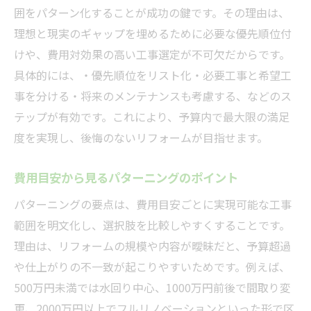
囲をパターン化することが成功の鍵です。その理由は、
理想と現実のギャップを埋めるために必要な優先順位付
けや、費用対効果の高い工事選定が不可欠だからです。
具体的には、・優先順位をリスト化・必要工事と希望工
事を分ける・将来のメンテナンスも考慮する、などのス
テップが有効です。これにより、予算内で最大限の満足
度を実現し、後悔のないリフォームが目指せます。
費用目安から見るパターニングのポイント
パターニングの要点は、費用目安ごとに実現可能な工事
範囲を明文化し、選択肢を比較しやすくすることです。
理由は、リフォームの規模や内容が曖昧だと、予算超過
や仕上がりの不一致が起こりやすいためです。例えば、
500万円未満では水回り中心、1000万円前後で間取り変
更、2000万円以上でフルリノベーションといった形で区