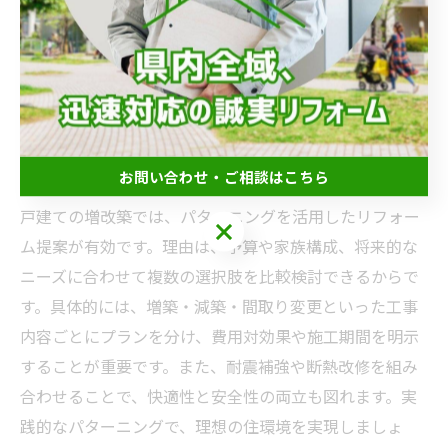
た空間が実現できるからです。例えば、家族のライフス
タイルに合わせてゾーニングを工夫したり、将来の変化
を見据えた可変性のある設計を盛り込むことで、長期的
な満足感が得られます。パターニングによる具体的なプ
ランニングが、後悔のないリフォームの鍵となります。
戸建ての増改築に役立つリフォーム提案
お問い合わせ・ご相談はこちら
戸建ての増改築では、パターニングを活用したリフォー
お問い合わせ・ご相談はこちら
ム提案が有効です。理由は、予算や家族構成、将来的な
ニーズに合わせて複数の選択肢を比較検討できるからで
す。具体的には、増築・減築・間取り変更といった工事
内容ごとにプランを分け、費用対効果や施工期間を明示
することが重要です。また、耐震補強や断熱改修を組み
合わせることで、快適性と安全性の両立も図れます。実
践的なパターニングで、理想の住環境を実現しましょ