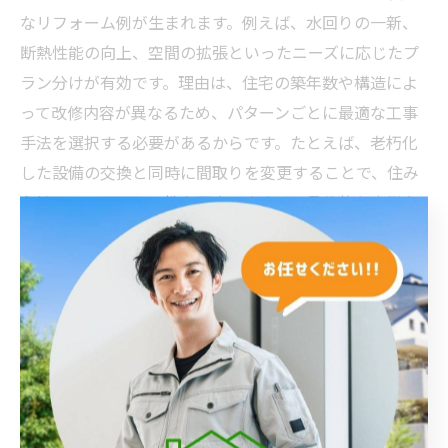
なリフォーム例が生まれます。例えば、水回りの一新、
断熱性能の向上、空間の拡張といったニーズに応じたプ
ラン分けが有効です。理由は、住宅の築年数や構造によ
って改修内容が異なるため、パターンごとに最適な工事
手法を選択する必要があるからです。たとえば、老朽化
した設備の交換と同時に間取りを変更することで、住み
心地とメンテナンス性を両立できます。具体的な事例を
参考にしながら、自宅に最適なパターニングを検討しま
しょう。
パターニングで変わる住み心地と満足度
パターニングを丁寧に行うことで、住み心地や満足度が
大きく変わります。なぜなら、事前に生活動線や収納、
採光など細部まで計画することで、実際の暮らしに即し