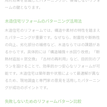
用対効果を意識したパターニングが、後悔しないリフォ
ツ
ームの鍵となります。
パターニングで叶える自由度の高い間取り
変更
木造住宅リフォームのパターニング活用法
スケルトンリフォーム事例と費用の目安
木造住宅のリフォームでは、構造や素材の特性を踏まえ
リフォーム計画時のスケルトン活用ポイン
たパターニングが重要です。なぜなら、耐震性や断熱性
ト
の向上、劣化部分の補修など、木造ならではの課題があ
耐震・断熱改修にも最適なリフォーム方法
るからです。具体的には「構造補強＋水回り改修」「断
2025年リフォームの注意点と最新動向
熱材追加＋窓交換」「古材の再利用」など、目的別のプ
2025年のリフォーム時期と避けるべき日
ランを設けることで、効率的かつ安心なリフォームが可
法改正がリフォーム計画に与える影響
能です。木造住宅は築年数や状態によって最適解が異な
るため、現地調査と専門家の意見を活用したパターニン
最新のリフォーム動向とパターニング活用
グが成功のポイントです。
法
補助金・減税制度を活かした費用最適化
失敗しないためのリフォームパターン比較
2025年に注目すべき住宅リフォーム情報